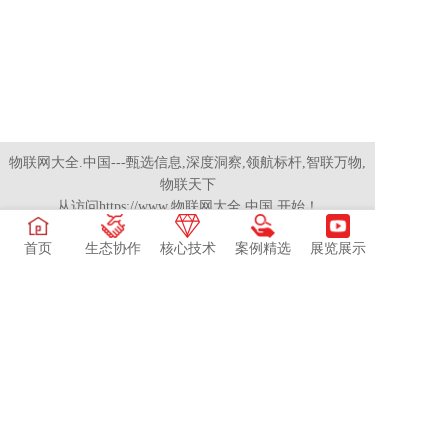
物联网大全.中国---甄选信息,深度洞察,领航标杆,智联万物,
物联天下
从访问https://www.物联网大全.中国 开始！
登录
|
注册
首页
生态协作
核心技术
案例精选
展览展示
声明：为丰富信息维度，本站部分内容采用AI技术辅助生
成并深度编辑，我们始终对内容质量进行把关，欢迎交流
讨论！如遇权益问题，请联系我们解决。
物联网大全.中国 所有
湘ICP备14001801号