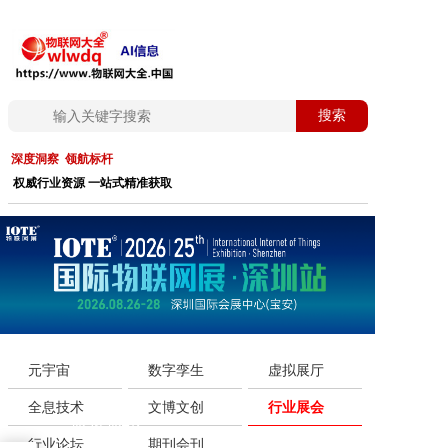
首页
搜索
生态协作
深度洞察 领航标杆
权威行业资源 一站式精准获取
行业速递
核心技术
案例精选
展览展示
元宇宙
数字孪生
虚拟展厅
低空经济
全息技术
文博文创
行业展会
展览展示
非遗传承
行业论坛
期刊会刊