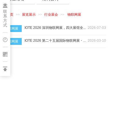
城市站群
联
首页
展览展示
行业展会
物联网展
系
方
式
IOTE 2026 深圳物联网展，四大展馆全...
2026-07-03
物联网展
IOTE 2026 第二十五届国际物联网展・...
2026-03-10
物联网展