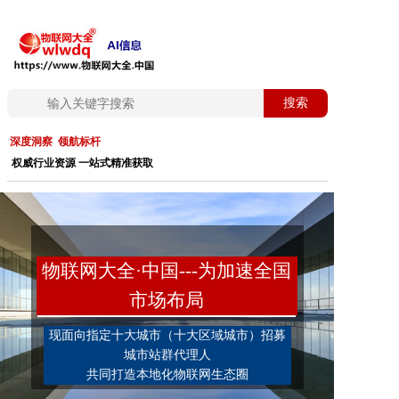
首页
搜索
生态协作
深度洞察 领航标杆
权威行业资源 一站式精准获取
行业速递
核心技术
案例精选
物联网大全·中国---为加速全国
市场布局
展览展示
现面向指定十大城市（十大区域城市）招募
低空经济
城市站群代理人
共同打造本地化物联网生态圈
非遗传承